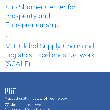
Kuo Sharper Center for
Prosperity and
Entrepreneurship
•
MIT Global Supply Chain and
Logistics Excellence Network
(SCALE)
Massachusetts Institute of Technology
Massachusetts Institute of Technology
77 Massachusetts Ave
Cambridge, MA 02139-4307