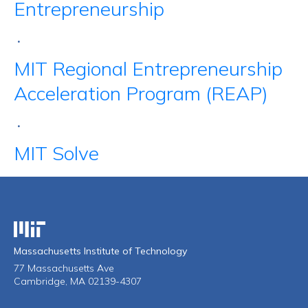
Entrepreneurship
•
MIT Regional Entrepreneurship
Acceleration Program (REAP)
•
MIT Solve
Massachusetts Institute of Technology
Massachusetts Institute of Technology
77 Massachusetts Ave
Cambridge, MA 02139-4307