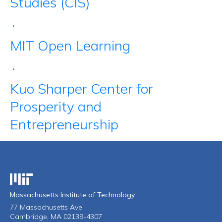
Studies (CIS)
•
MIT Open Learning
•
Kuo Sharper Center for
Prosperity and
Entrepreneurship
Massachusetts Institute of Technology
Massachusetts Institute of Technology
77 Massachusetts Ave
Cambridge, MA 02139-4307